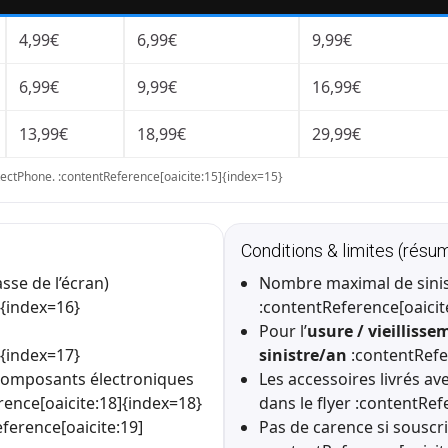
4,99€
6,99€
9,99€
6,99€
9,99€
16,99€
13,99€
18,99€
29,99€
rotectPhone. :contentReference[oaicite:15]{index=15}
Conditions & limites (résu
sse de l’écran)
Nombre maximal de sinis
]{index=16}
:contentReference[oaicit
Pour l’
usure / vieillisse
]{index=17}
sinistre/an
:contentRefe
 composants électroniques
Les accessoires livrés av
ence[oaicite:18]{index=18}
dans le flyer :contentRef
ference[oaicite:19]
Pas de carence si souscri