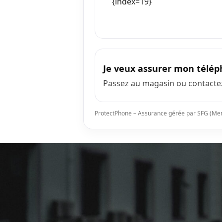
{index=19}
Je veux assurer mon télé
Passez au magasin ou contactez
ProtectPhone – Assurance gérée par SFG (Mem