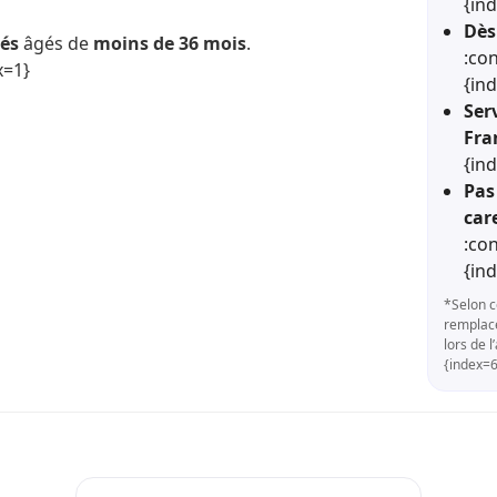
{in
Dès
nés
âgés de
moins de 36 mois
.
:co
x=1}
{in
Serv
Fra
{in
Pas
car
:co
{in
*Selon c
remplace
lors de 
{index=6