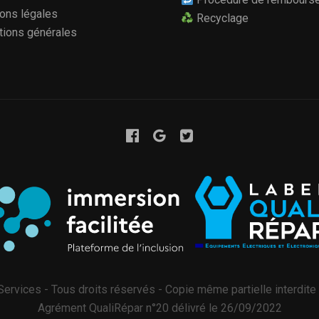
ons légales
Recyclage
tions générales
ervices - Tous droits réservés - Copie même partielle interdite 
Agrément QualiRépar n°20 délivré le 26/09/2022