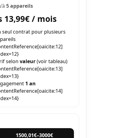
u’à
5 appareils
s 13,99€ / mois
 seul contrat pour plusieurs
pareils
ontentReference[oaicite:12]
ndex=12}
rif selon
valeur
(voir tableau)
ontentReference[oaicite:13]
ndex=13}
ngagement
1 an
ontentReference[oaicite:14]
ndex=14}
1500,01€–3000€