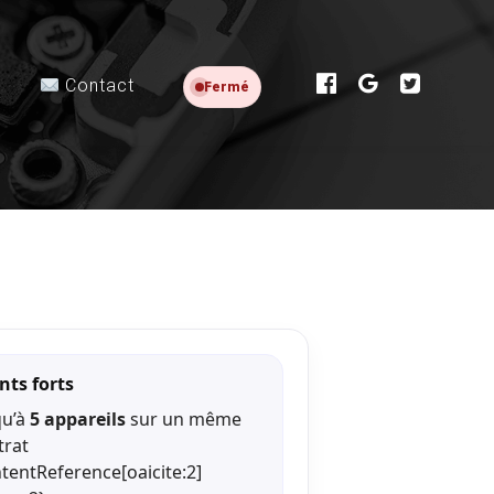
Contact
Fermé
nts forts
qu’à
5 appareils
sur un même
trat
ntentReference[oaicite:2]