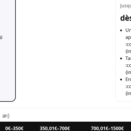
Jusq
dè
Un
ap
il
:c
{i
]
Ta
:c
{i
]
E
:c
{i
 an)
0€–350€
350,01€–700€
700,01€–1500€