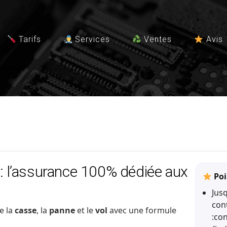
Tarifs
Services
Ventes
Avis
: l’assurance 100% dédiée aux
Poi
Jus
con
e la
casse
, la
panne
et le
vol
avec une formule
:co