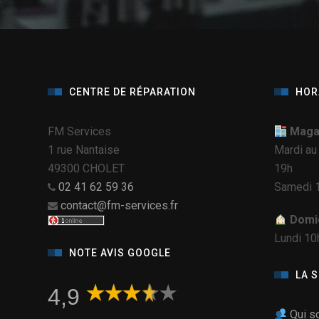
CENTRE DE RÉPARATION
HOR
FM Services
Magas
1 rue Nantaise
Mardi au
49300 CHOLET
19h
02 41 62 59 36
Samedi 1
contact@fm-services.fr
Domic
Lundi 10
NOTE AVIS GOOGLE
LA 
4,9
Qui s