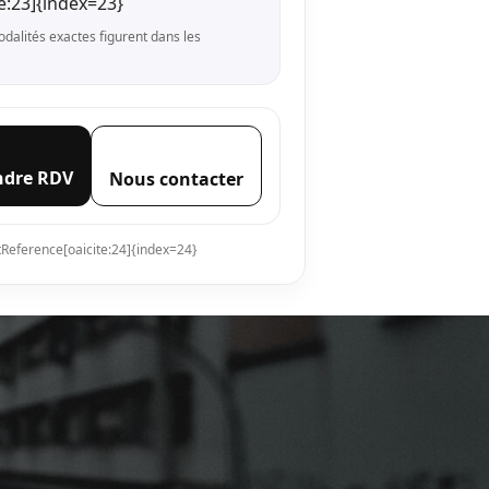
e:23]{index=23}
odalités exactes figurent dans les
ndre RDV
Nous contacter
Reference[oaicite:24]{index=24}