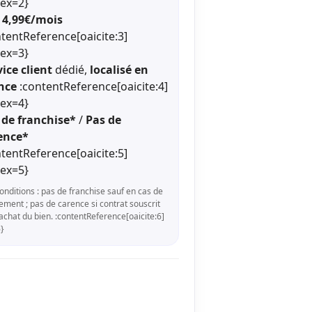
dex=2}
 4,99€/mois
ntentReference[oaicite:3]
dex=3}
ice client
dédié,
localisé en
nce
:contentReference[oaicite:4]
dex=4}
 de franchise*
/
Pas de
ence*
ntentReference[oaicite:5]
dex=5}
onditions : pas de franchise sauf en cas de
ment ; pas de carence si contrat souscrit
l’achat du bien. :contentReference[oaicite:6]
}