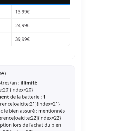
13,99€
24,99€
39,99€
mé)
tres/an :
illimité
e:20]{index=20}
ment
de la batterie :
1
rence[oaicite:21]{index=21}
ec le bien assuré : mentionnés
erence[oaicite:22]{index=22}
ption lors de l’achat du bien