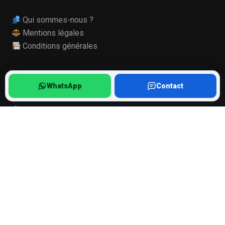
Qui sommes-nous ?
Mentions légales
Conditions générales
INFORMATIONS
WhatsApp
Contact
Qualité de nos pièces
Mode Maintenance Samsung
Ils nous font confiance
Recrutement, stage
Suivi numérisation
Diagnostic smartphone
BONUS RÉPARATION