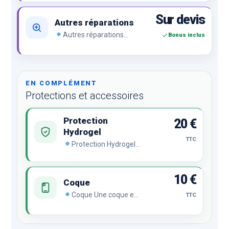
Sur devis
Autres réparations
Autres réparations
Bonus inclus
Problème de charge, bouton,
caméra, empreinte,
d’affichage, lecteur SIM, vitre
arrière, lentille arrière,
réseau…
EN COMPLÉMENT
Protections et accessoires
Protection
20 €
Hydrogel
TTC
Protection Hydrogel
Le film hydrogel se
régénère
automatiquement en
10 €
cas de chocs ou de
Coque
rayures malgré son
Coque Une coque est
TTC
incroyable finesse et sa
indispensable pour
transparence
protéger votre
remarquable.
smartphone.