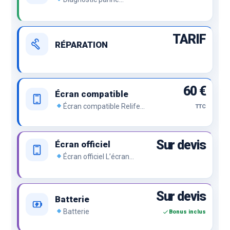
Démontage de l’appareil et
recherche de panne.
TARIF
RÉPARATION
60 €
Écran compatible
Écran compatible Relife
TTC
ou compatible premium, le
prix sans renier la qualité.
Sur devis
Écran officiel
Écran officiel L’écran
officiel de la marque, le top
du top.
Sur devis
Batterie
Batterie
Bonus inclus