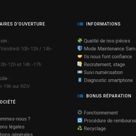
AIRES D’OUVERTURE
INFORMATIONS
in :
Qualité de nos pièces
 Vendredi 10h-12h / 14h-
Mode Maintenance Sam
Ils nous font confiance
0h-12h et 14h -17h
Recrutement, stage
Suivi numérisation
ile :
Diagnostic smartphone
h-19h sur RDV
BONUS RÉPARATION
SOCIÉTÉ
Fonctionnement
ommes-nous ?
Procédure de rembours
ons légales
Recyclage
tions générales