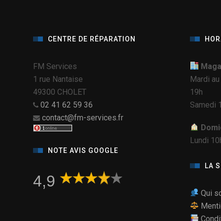
CENTRE DE RÉPARATION
HOR
FM Services
Magas
1 rue Nantaise
Mardi au
49300 CHOLET
19h
02 41 62 59 36
Samedi 1
contact@fm-services.fr
Domic
Lundi 10
NOTE AVIS GOOGLE
LA 
4,9
Qui s
Menti
Condi