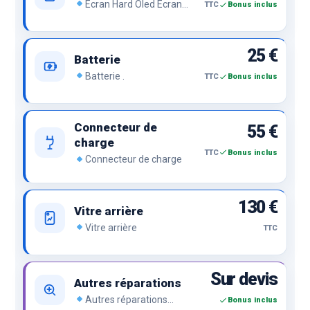
Écran Hard Oled Écran
TTC
Bonus inclus
OLED qui propose plusieurs
avantages tels qu’un
excellent contraste de
25 €
couleurs avec une
Batterie
excellente luminosité mais
Batterie .
TTC
Bonus inclus
des bords plus épais. .
Connecteur de
55 €
charge
TTC
Bonus inclus
Connecteur de charge
130 €
Vitre arrière
Vitre arrière
TTC
Sur devis
Autres réparations
Autres réparations
Bonus inclus