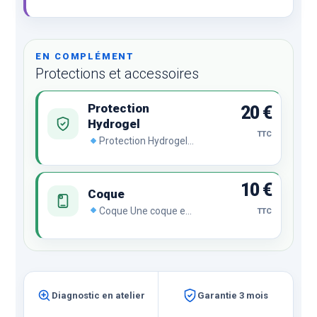
Problème bouton, caméra,
d’affichage, lecteur SIM,
lentille arrière, réseau…
EN COMPLÉMENT
Protections et accessoires
Protection
20 €
Hydrogel
TTC
Protection Hydrogel
Le film hydrogel se
régénère
automatiquement en
10 €
cas de chocs ou de
Coque
rayures malgré son
Coque Une coque est
TTC
incroyable finesse et sa
indispensable pour
transparence
protéger votre
remarquable.
smartphone.
Compatible avec le film
Hydrogel pour une
protection ultime.
Diagnostic en atelier
Garantie 3 mois