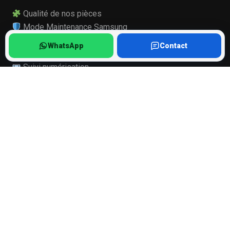
Qualité de nos pièces
Mode Maintenance Samsung
Ils nous font confiance
WhatsApp
Contact
Recrutement, stage
Suivi numérisation
Diagnostic smartphone
BONUS RÉPARATION
Fonctionnement
Procédure de remboursement
Recyclage
DÉLAIS DE RÉPARATION