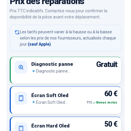
Prix des réparations
Prix TTC indicatifs. Contactez-nous pour confirmer la
disponibilité de la pièce avant votre déplacement.
Les tarifs peuvent varier à la hausse ou à la baisse
selon les prix de nos fournisseurs, actualisés chaque
jour
(sauf Apple)
.
Gratuit
Diagnostic panne
Diagnostic panne
Démontage de l’appareil et
recherche de panne.
60 €
Écran Soft Oled
Écran Soft Oled
TTC
Bonus inclus
Semblable aux écrans
OLED originaux avec des
bords fins, le top du top. .
50 €
Écran Hard Oled