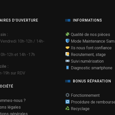
AIRES D’OUVERTURE
INFORMATIONS
in :
Qualité de nos pièces
 Vendredi 10h-12h / 14h-
Mode Maintenance Sam
Ils nous font confiance
0h-12h et 14h -17h
Recrutement, stage
Suivi numérisation
ile :
Diagnostic smartphone
h-19h sur RDV
BONUS RÉPARATION
SOCIÉTÉ
Fonctionnement
ommes-nous ?
Procédure de rembours
ons légales
Recyclage
tions générales