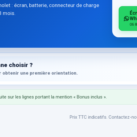
let : écran, batterie, connecteur de charge
3 mois.
Écr
Wh
06 8
ne choisir ?
 obtenir une première orientation.
ite sur les lignes portant la mention « Bonus inclus ».
Prix TTC indicatifs. Contactez-nou