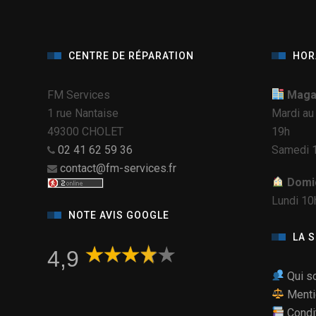
CENTRE DE RÉPARATION
HOR
FM Services
Magas
1 rue Nantaise
Mardi au
49300 CHOLET
19h
02 41 62 59 36
Samedi 1
contact@fm-services.fr
Domic
Lundi 10
NOTE AVIS GOOGLE
LA 
4,9
Qui s
Menti
Condi