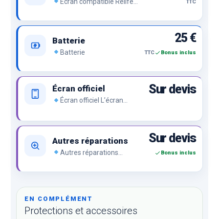
Écran compatible Relife
TTC
ou compatible premium, le
prix sans renier la qualité.
25 €
Batterie
Batterie
TTC
Bonus inclus
Sur devis
Écran officiel
Écran officiel L’écran
officiel de la marque, le top
du top.
Sur devis
Autres réparations
Autres réparations
Bonus inclus
Problème de charge, bouton,
caméra, empreinte,
d’affichage, lecteur SIM, vitre
arrière, lentille arrière,
réseau…
EN COMPLÉMENT
Protections et accessoires