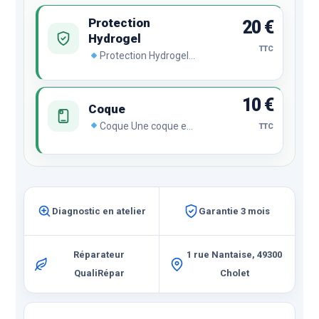
Protection
20 €
Hydrogel
TTC
Protection Hydrogel
Le film hydrogel se
régénère
automatiquement en
10 €
cas de chocs ou de
Coque
rayures malgré son
Coque Une coque est
TTC
incroyable finesse et sa
indispensable pour
transparence
protéger votre
remarquable.
smartphone.
Compatible avec le film
Hydrogel pour une
protection ultime.
Diagnostic en atelier
Garantie 3 mois
Réparateur
1 rue Nantaise, 49300
QualiRépar
Cholet