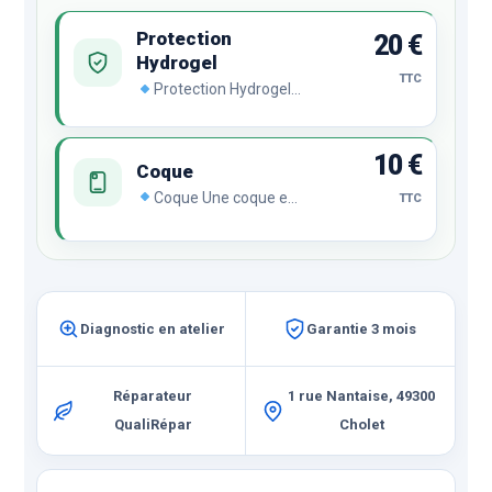
Protection
20 €
Hydrogel
TTC
Protection Hydrogel
Le film hydrogel se
régénère
automatiquement en
10 €
cas de chocs ou de
Coque
rayures malgré son
Coque Une coque est
TTC
incroyable finesse et sa
indispensable pour
transparence
protéger votre
remarquable.
smartphone.
Compatible avec le film
Hydrogel pour une
protection ultime.
Diagnostic en atelier
Garantie 3 mois
Réparateur
1 rue Nantaise, 49300
QualiRépar
Cholet