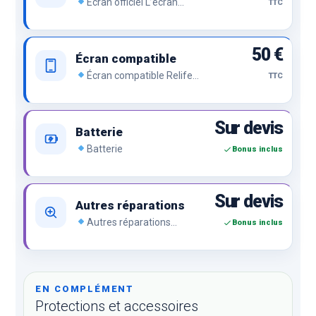
Écran officiel L’écran
TTC
officiel de la marque, le top
du top.
50 €
Écran compatible
Écran compatible Relife
TTC
ou compatible premium, le
prix sans renier la qualité.
Sur devis
Batterie
Batterie
Bonus inclus
Sur devis
Autres réparations
Autres réparations
Bonus inclus
Problème de charge, bouton,
caméra, empreinte,
d’affichage, lecteur SIM, vitre
arrière, lentille arrière,
réseau…
EN COMPLÉMENT
Protections et accessoires