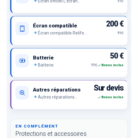
Écran officiel L’écran
TTC
officiel de la marque, le top
du top.
200 €
Écran compatible
Écran compatible Relife
TTC
ou compatible premium, le
prix sans renier la qualité.
50 €
Batterie
Batterie
TTC
Bonus inclus
Sur devis
Autres réparations
Autres réparations
Bonus inclus
Problème de charge, bouton,
caméra, empreinte,
d’affichage, lecteur SIM, vitre
arrière, lentille arrière,
réseau…
EN COMPLÉMENT
Protections et accessoires