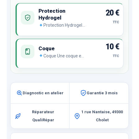
Protection
20 €
Hydrogel
TTC
Protection Hydrogel
Le film hydrogel se
régénère
automatiquement en
10 €
cas de chocs ou de
Coque
rayures malgré son
Coque Une coque est
TTC
incroyable finesse et sa
indispensable pour
transparence
protéger votre
remarquable.
smartphone.
Compatible avec le film
Hydrogel pour une
protection ultime.
Diagnostic en atelier
Garantie 3 mois
Réparateur
1 rue Nantaise, 49300
QualiRépar
Cholet