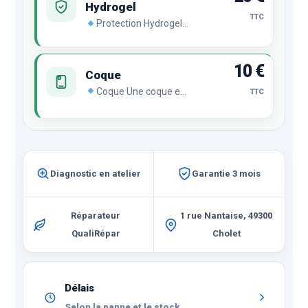
Hydrogel
TTC
Protection Hydrogel
Le film hydrogel se
régénère
automatiquement en
10 €
cas de chocs ou de
Coque
rayures malgré son
Coque Une coque est
TTC
incroyable finesse et sa
indispensable pour
transparence
protéger votre
remarquable.
smartphone.
Compatible avec le film
Hydrogel pour une
protection ultime.
Diagnostic en atelier
Garantie 3 mois
Réparateur
1 rue Nantaise, 49300
QualiRépar
Cholet
Délais
Selon la panne et le stock