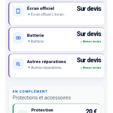
Sur devis
Écran officiel
Écran officiel L’écran
officiel de la marque, le top
du top.
Sur devis
Batterie
Batterie
Bonus inclus
Sur devis
Autres réparations
Autres réparations
Bonus inclus
Problème de charge, bouton,
caméra, empreinte,
d’affichage, lecteur SIM, vitre
arrière, lentille arrière,
réseau…
EN COMPLÉMENT
Protections et accessoires
Protection
20 €