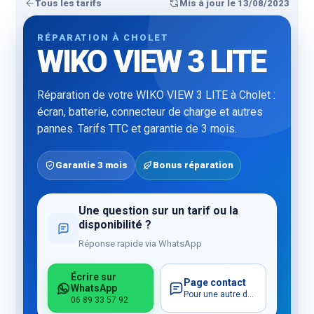
Tous les tarifs
Mis à jour le 13/08/2023
RÉPARATION À CHOLET
WIKO VIEW 3 LITE
Réparation de votre WIKO VIEW 3 LITE à Cholet :
écran, batterie, connecteur de charge et autres
pannes. Tarifs TTC et garantie de 3 mois.
Garantie 3 mois
Bonus réparation
Une question sur un tarif ou la
disponibilité ?
Réponse rapide via WhatsApp
Écrire sur
Page contact
WhatsApp
Pour une autre demande
06 89 33 57 92