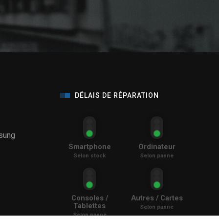
DÉLAIS DE RÉPARATION
sung
Smartphone
Ordinateur
Selon stock
Selon panne
Consoles /
Autres / Cartes
Tablettes
Selon panne
Selon panne