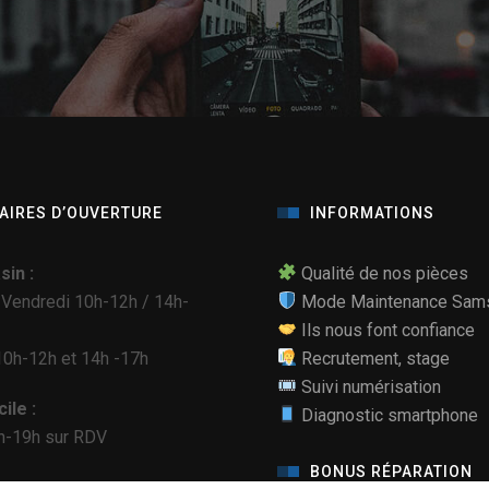
AIRES D’OUVERTURE
INFORMATIONS
in :
Qualité de nos pièces
 Vendredi 10h-12h / 14h-
Mode Maintenance Sam
Ils nous font confiance
0h-12h et 14h -17h
Recrutement, stage
Suivi numérisation
ile :
Diagnostic smartphone
h-19h sur RDV
BONUS RÉPARATION