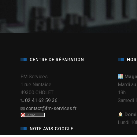
CENTRE DE RÉPARATION
HOR
FM Services
Magas
1 rue Nantaise
Mardi au
49300 CHOLET
19h
02 41 62 59 36
Samedi 1
contact@fm-services.fr
Domic
Lundi 10
NOTE AVIS GOOGLE