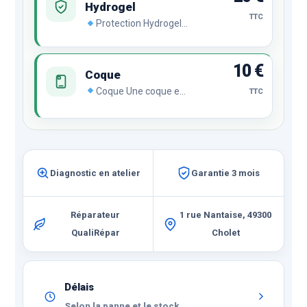
Hydrogel
TTC
Protection Hydrogel
Le film hydrogel se
régénère
automatiquement en
10 €
cas de chocs ou de
Coque
rayures malgré son
Coque Une coque est
TTC
incroyable finesse et sa
indispensable pour
transparence
protéger votre
remarquable.
smartphone.
Compatible avec le film
Hydrogel pour une
protection ultime.
Diagnostic en atelier
Garantie 3 mois
Réparateur
1 rue Nantaise, 49300
QualiRépar
Cholet
Délais
Selon la panne et le stock