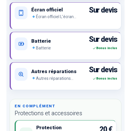
Sur devis
Écran officiel
Écran officiel L’écran
officiel de la marque, le top
du top.
Sur devis
Batterie
Batterie
Bonus inclus
Sur devis
Autres réparations
Autres réparations
Bonus inclus
Problème de charge, bouton,
caméra, empreinte,
d’affichage, lecteur SIM, vitre
arrière, lentille arrière,
réseau…
EN COMPLÉMENT
Protections et accessoires
Protection
20 €