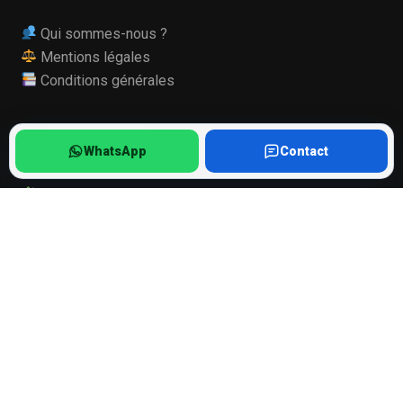
Qui sommes-nous ?
Mentions légales
Conditions générales
INFORMATIONS
WhatsApp
Contact
Qualité de nos pièces
Mode Maintenance Samsung
Ils nous font confiance
Recrutement, stage
Suivi numérisation
Diagnostic smartphone
BONUS RÉPARATION