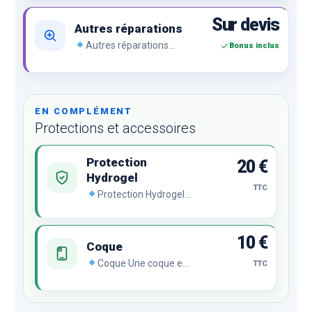
Sur devis
Autres réparations
Autres réparations
Bonus inclus
Problème de charge, bouton,
caméra, empreinte,
d’affichage, lecteur SIM, vitre
arrière, lentille arrière,
réseau…
EN COMPLÉMENT
Protections et accessoires
Protection
20 €
Hydrogel
TTC
Protection Hydrogel
Le film hydrogel se
régénère
automatiquement en
10 €
cas de chocs ou de
Coque
rayures malgré son
Coque Une coque est
TTC
incroyable finesse et sa
indispensable pour
transparence
protéger votre
remarquable.
smartphone.