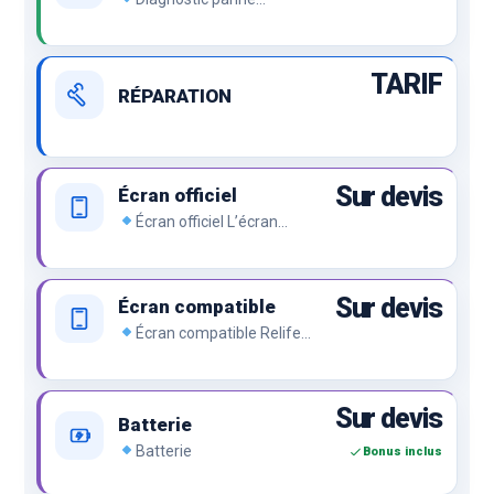
Démontage de l’appareil et
recherche de panne.
TARIF
RÉPARATION
Sur devis
Écran officiel
Écran officiel L’écran
officiel de la marque, le top
du top.
Sur devis
Écran compatible
Écran compatible Relife
ou compatible premium, le
prix sans renier la qualité.
Sur devis
Batterie
Batterie
Bonus inclus