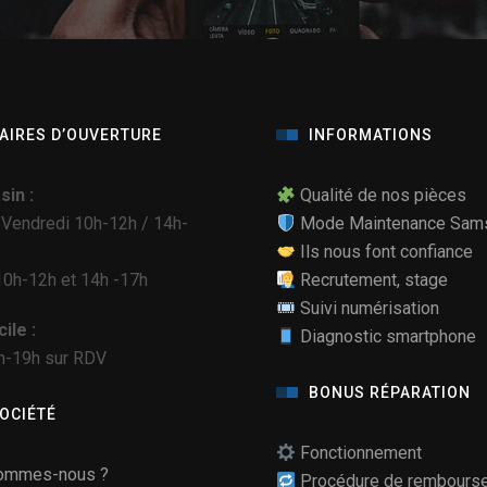
AIRES D’OUVERTURE
INFORMATIONS
in :
Qualité de nos pièces
 Vendredi 10h-12h / 14h-
Mode Maintenance Sam
Ils nous font confiance
0h-12h et 14h -17h
Recrutement, stage
Suivi numérisation
ile :
Diagnostic smartphone
h-19h sur RDV
BONUS RÉPARATION
SOCIÉTÉ
Fonctionnement
ommes-nous ?
Procédure de rembours