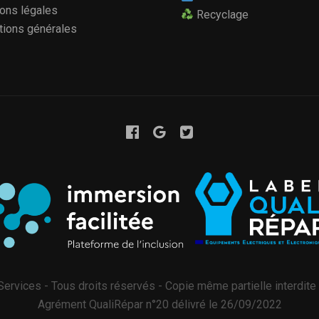
ons légales
Recyclage
tions générales
ervices - Tous droits réservés - Copie même partielle interdite 
Agrément QualiRépar n°20 délivré le 26/09/2022