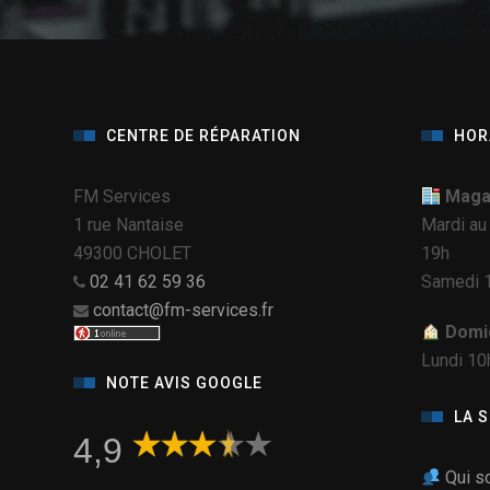
CENTRE DE RÉPARATION
HOR
FM Services
Magas
1 rue Nantaise
Mardi au
49300 CHOLET
19h
02 41 62 59 36
Samedi 1
contact@fm-services.fr
Domic
Lundi 10
NOTE AVIS GOOGLE
LA 
4,9
Qui s