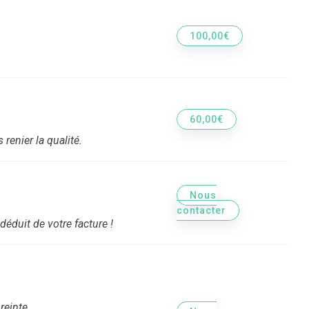
100,00€
.
60,00€
renier la qualité.
Nous
contacter
déduit de votre facture !
einte,