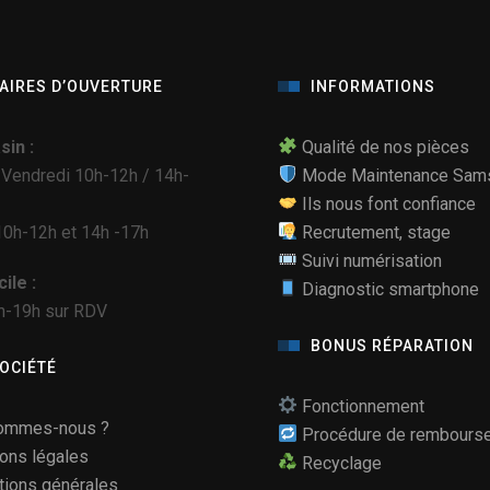
AIRES D’OUVERTURE
INFORMATIONS
in :
Qualité de nos pièces
 Vendredi 10h-12h / 14h-
Mode Maintenance Sam
Ils nous font confiance
0h-12h et 14h -17h
Recrutement, stage
Suivi numérisation
ile :
Diagnostic smartphone
h-19h sur RDV
BONUS RÉPARATION
SOCIÉTÉ
Fonctionnement
ommes-nous ?
Procédure de rembours
ons légales
Recyclage
tions générales