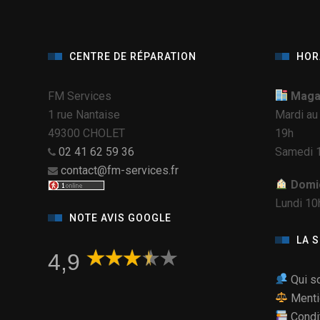
CENTRE DE RÉPARATION
HOR
FM Services
Magas
1 rue Nantaise
Mardi au
49300 CHOLET
19h
02 41 62 59 36
Samedi 1
contact@fm-services.fr
Domic
Lundi 10
NOTE AVIS GOOGLE
LA 
4,9
Qui s
Menti
Condi