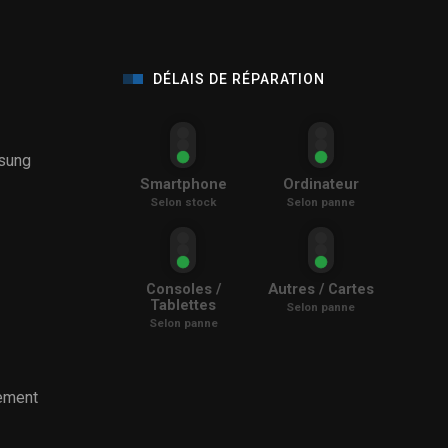
DÉLAIS DE RÉPARATION
sung
Smartphone
Ordinateur
Selon stock
Selon panne
Consoles /
Autres / Cartes
Tablettes
Selon panne
Selon panne
ement