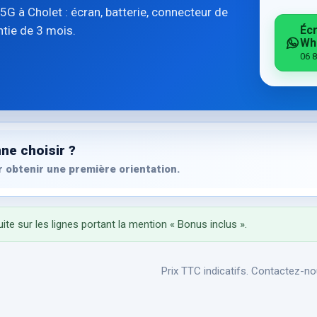
G à Cholet : écran, batterie, connecteur de
ntie de 3 mois.
Écr
Wh
06 8
ne choisir ?
 obtenir une première orientation.
ite sur les lignes portant la mention « Bonus inclus ».
Prix TTC indicatifs. Contactez-nou