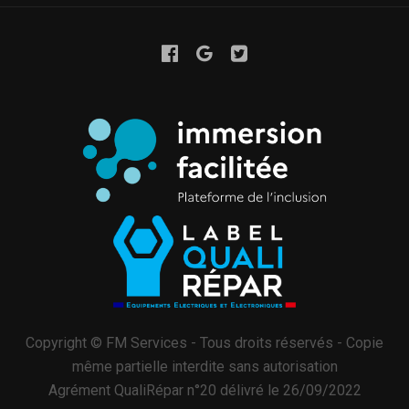
Copyright © FM Services - Tous droits réservés - Copie
même partielle interdite sans autorisation
Agrément QualiRépar n°20 délivré le 26/09/2022